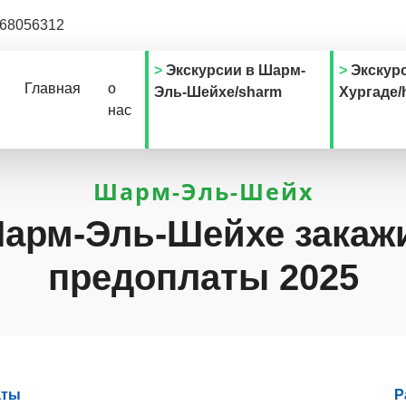
68056312
Экскурсии в Шарм-
Экскур
Главная
о
Эль-Шейхе/sharm
Хургаде/
нас
Шарм-Эль-Шейх
Шарм-Эль-Шейхе закажи
предоплаты 2025
аты
Р