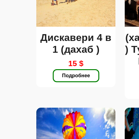
Дискавери 4 в
(х
1 (дахаб )
) 
15 $
Подробнее