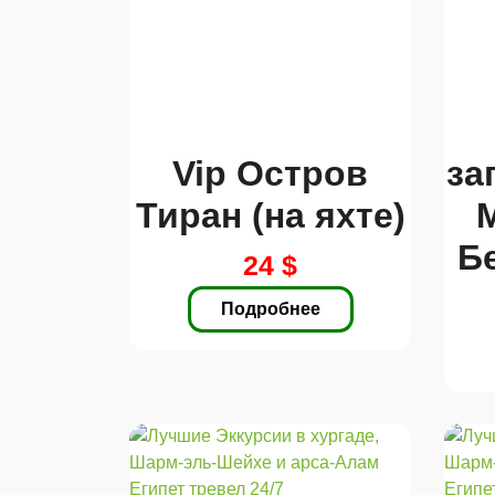
Vip Остров
за
Тиран (на яхте)
Б
24 $
Подробнее