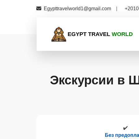
Egypttravelworld1@gmail.com
|
+2010
EGYPT TRAVEL
WORLD
Экскурсии в 
✔️
Без предопл