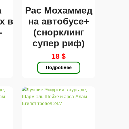
а
Рас Мохаммед
х в
на автобусе+
-
(снорклинг
супер риф)
18 $
Подробнее