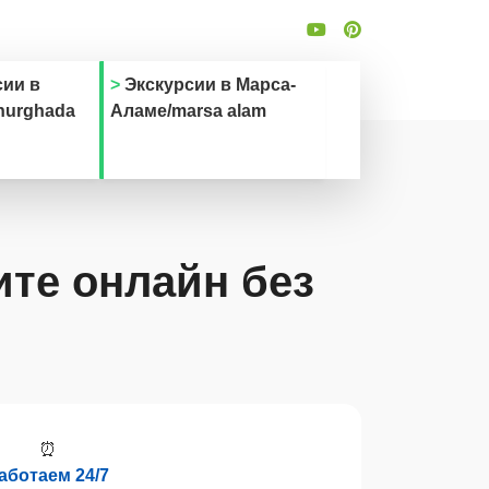
сии в
Экскурсии в Марса-
hurghada
Аламе/marsa alam
те онлайн без
⏰
аботаем 24/7