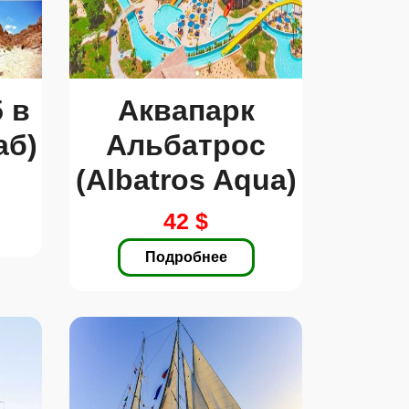
 в
Аквапарк
аб)
Альбатрос
(Albatros Aqua)
42 $
Подробнее