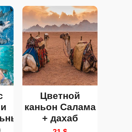
с
Цветной
ми
каньон Салама
льный
+ дахаб
)
21 $