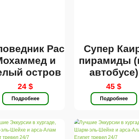
поведник Рас
Супер Каир
Мохаммед и
пирамиды (
елый остров
автобусе)
24 $
45 $
Подробнее
Подробнее