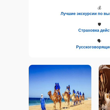
💰
Лучшие экскурсии по в
🛡
Страховка дейс
🗣
Русскоговорящи