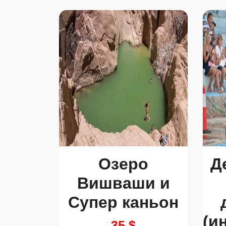
Озеро
Д
Вишваши и
Супер каньон
(и
35 $