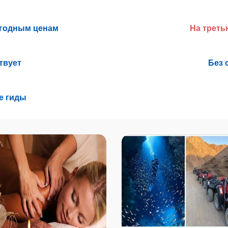
ыгодным ценам
На треть
твует
Без 
е гиды