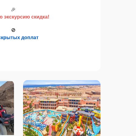
🎉
ю экскурсию скидка!
🚫
скрытых доплат