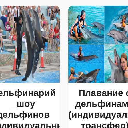
ельфинарий
Плавание 
_шоу
дельфина
дельфинов
(индивидуа
ндивидуальный
трансфер