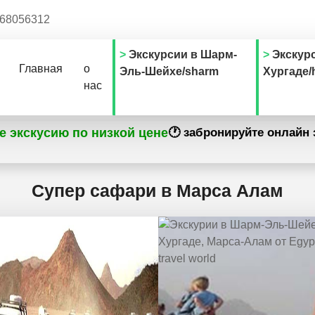
68056312
Экскурсии в Шарм-
Экскур
Главная
о
Эль-Шейхе/sharm
Хургаде/
нас
е экскусию по низкой цене
🕐 забронируйте онлайн 
Супер сафари в Марса Алам