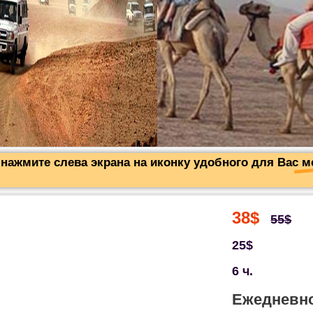
нажмите слева экрана на иконку удобного для Вас 
38$
55$
25$
6 ч.
Ежедневн