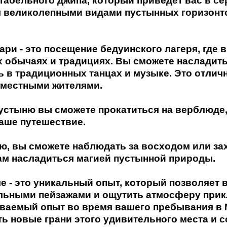
абельного джипа, который приведет вас в се
я великолепными видами пустынных горизонто
ри - это посещение бедуинского лагеря, где 
х обычаях и традициях. Вы сможете насладить
ь в традиционных танцах и музыке. Это отлич
 местными жителями.
пустыню вы сможете прокатиться на верблюде
ваше путешествие.
ю, вы сможете наблюдать за восходом или зах
ам насладиться магией пустынной природы.
 - это уникальный опыт, который позволяет 
льными пейзажами и ощутить атмосферу прик
ываемый опыт во время вашего пребывания в 
ь новые грани этого удивительного места и 