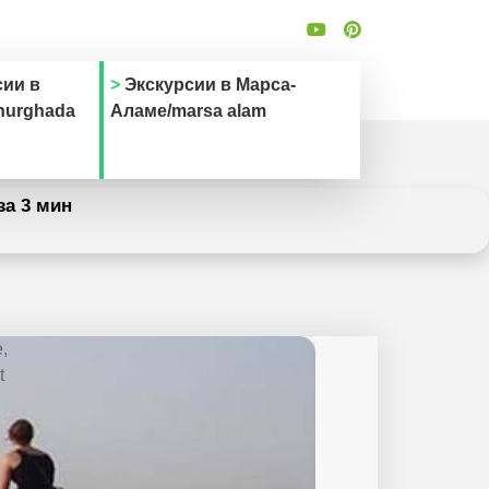
сии в
Экскурсии в Марса-
hurghada
Аламе/marsa alam
за 3 мин