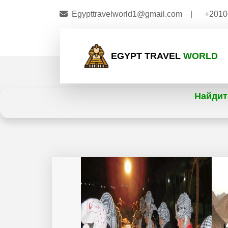
Egypttravelworld1@gmail.com
|
+2010
EGYPT TRAVEL
WORLD
Найдит