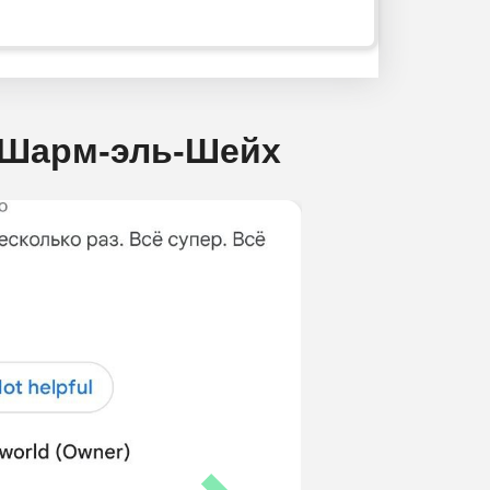
и Шарм-эль-Шейх
Next
Q):
р?