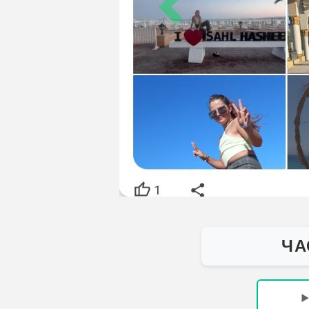
Egypttravel
world.com
+201068056312
[Чтобы заказать экскурсию - нажмите слева экрана
на иконку удобного для Вас мессенджера и
напишите нам] Бронируйте онлайн любые экскурсии
на курортах Египта Горящие предложения, цены
ниже чем у гида в отеле и постоянные