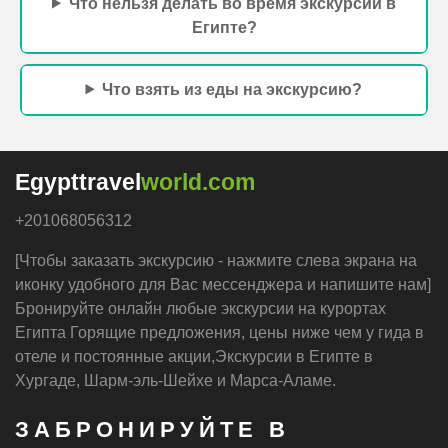
Что нельзя делать во время экскурсий в
Египте?
Что взять из еды на экскурсию?
Egypttravel
world.com
+201068056312
[Чтобы заказать экскурсию - нажмите слева экрана на
иконку удобного для Вас мессенджера и напишите нам]
Бронируйте онлайн любые экскурсии на курортах
Египта Горящие предложения, цены ниже чем у гида в
отеле и постоянные акции,Экскурсии в Египте в
Хургаде, Шарм-эль-Шейхе и Марса-Аламе.
ЗАБРОНИРУЙТЕ В