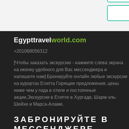
Egypttravel
world.com
+201068056312
[Чтобы заказать экскурсию - нажмите слева экрана
на иконку удобного для Вас мессенджера и
напишите нам] Бронируйте онлайн любые экскурсии
на курортах Египта Горящие предложения, цены
ниже чем у гида в отеле и постоянные
акции,Экскурсии в Египте в Хургаде, Шарм-эль-
Шейхе и Марса-Аламе.
ЗАБРОНИРУЙТЕ В
МЕССЕНДЖЕРЕ