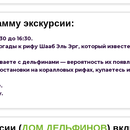
амму экскурсии:
30 до 16:30.
ургады к рифу Шааб Эль Эрг, который извест
аваете с дельфинами — вероятность их появл
остановки на коралловых рифах, купаетесь 
.
у.
сии (
ДОМ ДЕЛЬФИНОВ
) вк