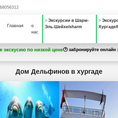
68056312
Экскурсии в Шарм-
Экскур
Главная
о
Эль-Шейхе/sharm
Хургаде/
нас
е экскусию по низкой цене
🕐 забронируйте онлайн 
Дом Дельфинов в хургаде