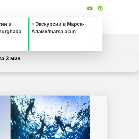
сии в
Экскурсии в Марса-
hurghada
Аламе/marsa alam
за 3 мин