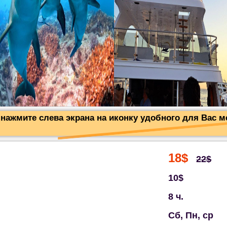
нажмите слева экрана на иконку удобного для Вас 
18$
22$
10$
8 ч.
Сб, Пн, ср