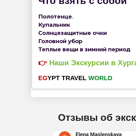
Что взять с собой
Полотенце
.
Купальник
Солнцезащитные очки
Головной убор
Теплые вещи в зимний период
👉
Наши
Экскурсии
в
Хург
EG
YPT TRAVEL
WORLD
Отзывы об экск