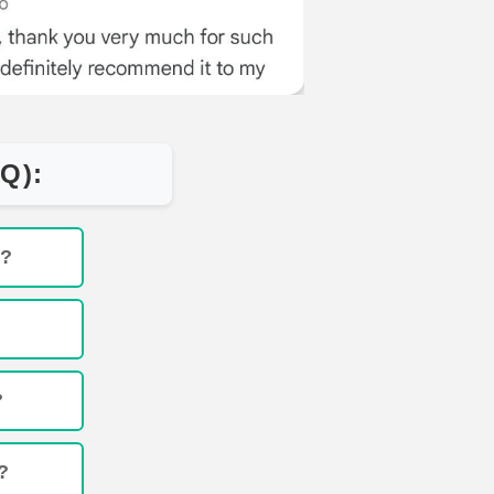
Q):
р?
?
?