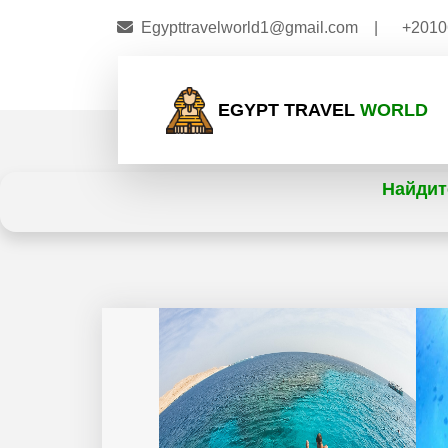
Egypttravelworld1@gmail.com
|
+2010
EGYPT TRAVEL
WORLD
Найдит