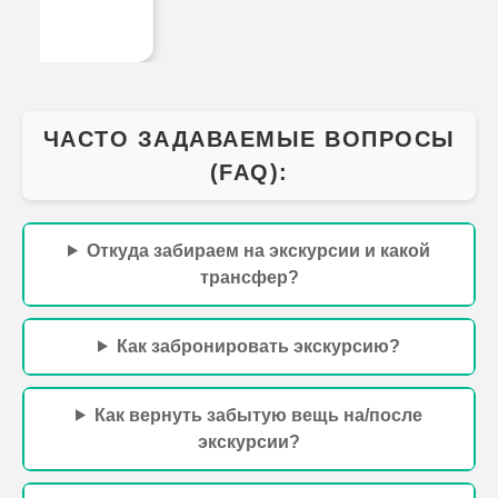
Что взять из еды на экскурсию?
Egypttravel
world.com
+201068056312
[Чтобы заказать экскурсию - нажмите слева экрана на
иконку удобного для Вас мессенджера и напишите нам]
Бронируйте онлайн любые экскурсии на курортах
Египта Горящие предложения, цены ниже чем у гида в
отеле и постоянные акции,Экскурсии в Египте в
Хургаде, Шарм-эль-Шейхе и Марса-Аламе.
ЗАБРОНИРУЙТЕ В
МЕССЕНДЖЕРЕ