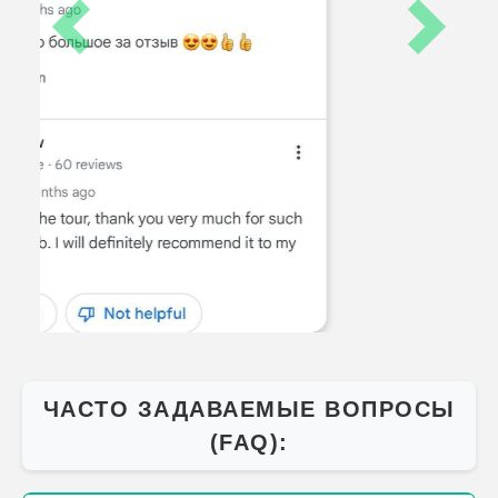
Как забронировать экскурсию?
Как вернуть забытую вещь на/после
экскурсии?
Что нельзя делать во время экскурсий в
Египте?
Что взять из еды на экскурсию?
Egypttravel
world.com
+201068056312
[Чтобы заказать экскурсию - нажмите слева экрана на