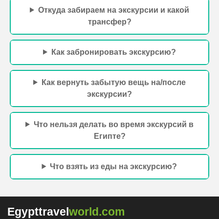
иконку удобного для Вас мессенджера и напишите нам]
Бронируйте онлайн любые экскурсии на курортах
Египта Горящие предложения, цены ниже чем у гида в
отеле и постоянные акции,Экскурсии в Египте в
Хургаде, Шарм-эль-Шейхе и Марса-Аламе.
ЗАБРОНИРУЙТЕ В
МЕССЕНДЖЕРЕ
Внимание!
Оплата наличными долларами в трансфере,
когда забирают на экскурсию.
При оплате в евро или
египетскими фунтами курс уточняйте у менеджера.
Оплата картой рублями или в евро, — только онлайн
заранее до поездки.Для индивидуальных экскурсии