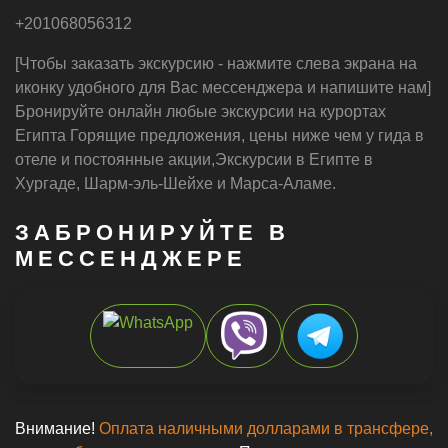
требуется предоплата. Египет тревел 24/7 Лучшие
Экскурсии в хургаде, Шарм-эль-Шейхе и Марса-Алам /
Экскурсии закажите онлайн без предоплаты
Трансфер из отеля
Русскоговорящий гид️
Цены ниже чем в отеле
Страховка включена️
Встреча в аэропорту️
Без предоплаты
Индивидуальные Яхты
Индивидуальные Туры
Семейные Экскурсии