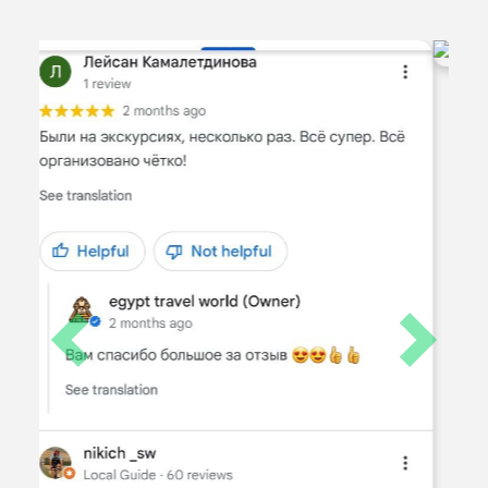
Previous
Next
ЧАСТО ЗАДАВАЕМЫЕ ВОПРОСЫ
(FAQ):
Откуда забираем на экскурсии и какой
трансфер?
Как забронировать экскурсию?
Как вернуть забытую вещь на/после
экскурсии?