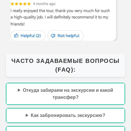
Что нельзя делать во время экскурсий в
Египте?
Что взять из еды на экскурсию?
Egypttravel
world.com
+201068056312
[Чтобы заказать экскурсию - нажмите слева экрана на
иконку удобного для Вас мессенджера и напишите нам]
Бронируйте онлайн любые экскурсии на курортах
Египта Горящие предложения, цены ниже чем у гида в
отеле и постоянные акции,Экскурсии в Египте в
Хургаде, Шарм-эль-Шейхе и Марса-Аламе.
ЗАБРОНИРУЙТЕ В