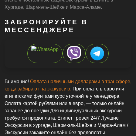
Трансфер из отеля
Русскоговорящий гид️
Цены ниже чем в отеле
Страховка включена️
Встреча в аэропорту️
Без предоплаты
Индивидуальные Яхты
Индивидуальные Туры
Семейные Экскурсии
Морские Экскурсии
>Услуги и доставка
>Экскурсии в Хургаде
>Экскурсии в Марса-Аламе