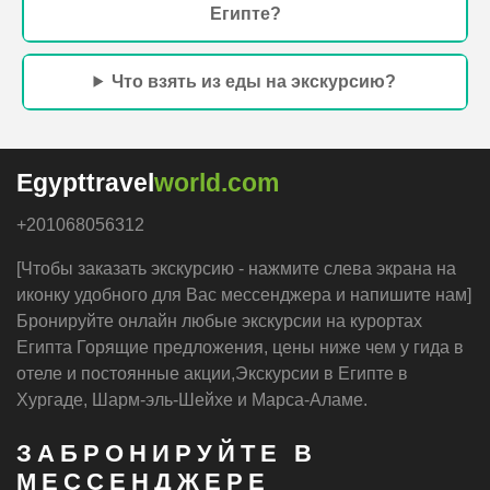
Египте?
Что взять из еды на экскурсию?
Egypttravel
world.com
+201068056312
[Чтобы заказать экскурсию - нажмите слева экрана на
иконку удобного для Вас мессенджера и напишите нам]
Бронируйте онлайн любые экскурсии на курортах
Египта Горящие предложения, цены ниже чем у гида в
отеле и постоянные акции,Экскурсии в Египте в
Хургаде, Шарм-эль-Шейхе и Марса-Аламе.
ЗАБРОНИРУЙТЕ В
МЕССЕНДЖЕРЕ